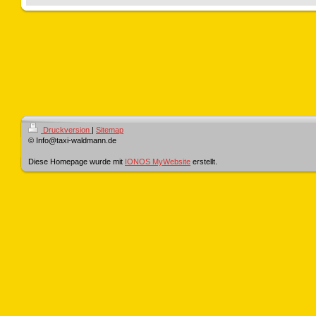
Druckversion
|
Sitemap
© Info@taxi-waldmann.de
Diese Homepage wurde mit
IONOS MyWebsite
erstellt.