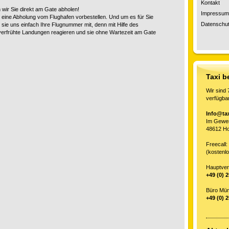
Kontakt
 wir Sie
direkt
am Gate abholen!
Impressum
 eine Abholung vom Flughafen vorbestellen. Und um es für Sie
Datenschut
sie uns einfach Ihre Flugnummer mit, denn mit Hilfe des
f verfrühte Landungen reagieren und sie ohne Wartezeit am Gate
Taxi b
Wir sind 
verfügbar
Info@ta
Im Gewer
48612 H
Freec
(kostenl
Hauptver
+49 (0) 
Büro
+49 (0) 