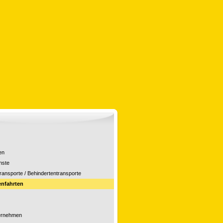
en
nste
ransporte / Behindertentransporte
enfahrten
ernehmen