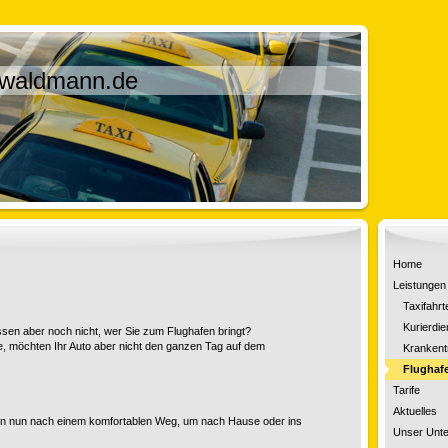
-waldmann.de
Home
Leistungen
Taxifahrt
Kurierdie
ssen aber noch nicht, wer Sie zum Flughafen bringt?
e, möchten Ihr
Auto
aber nicht den ganzen Tag
auf dem
Krankent
Flughaf
Tarife
Aktuelles
n
nun nach einem komfortablen Weg, um nach Hause oder ins
Unser Unt