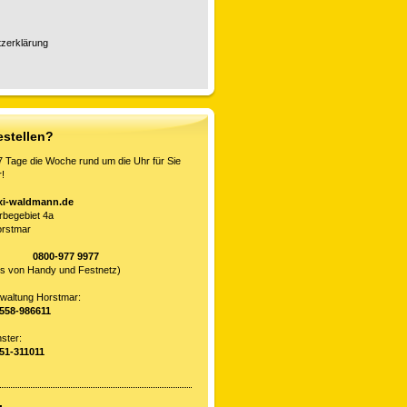
zerklärung
estellen?
7 Tage die Woche rund um die Uhr für Sie
!
xi-waldmann.de
begebiet 4a
orstmar
all:
0800-977 9977
os von Handy und Festnetz)
waltung Horstmar:
2558-986611
 Münster:
251-311011