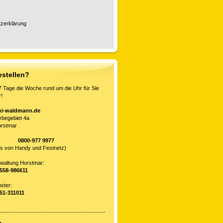
zerklärung
estellen?
7 Tage die Woche rund um die Uhr für Sie
!
xi-waldmann.de
begebiet 4a
orstmar
all:
0800-977 9977
os von Handy und Festnetz)
waltung Horstmar:
2558-986611
 Münster:
251-311011