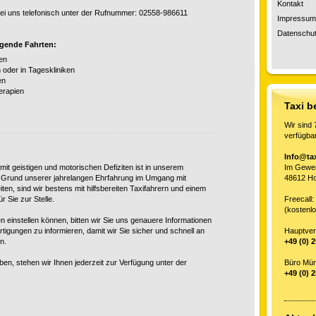
Kontakt
ei uns telefonisch unter der Rufnummer: 02558-986611
Impressum
Datenschut
lgende Fahrten:
en
oder in Tageskliniken
en
erapien
Taxi b
Wir sind 
verfügbar
Info@ta
t geistigen und motorischen Defiziten ist in unserem
Im Gewer
 Grund unserer jahrelangen Ehrfahrung im Umgang mit
48612 H
ten, sind wir bestens mit hilfsbereiten Taxifahrern und einem
 Sie zur Stelle.
Freec
(kostenl
n einstellen können, bitten wir Sie uns genauere Informationen
rtigungen zu informieren, damit wir Sie sicher und schnell an
Hauptver
n.
+49 (0) 
ben, stehen wir Ihnen jederzeit zur Verfügung unter der
Büro
+49 (0) 