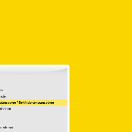
en
nste
ransporte / Behindertentransporte
nfahrten
ernehmen