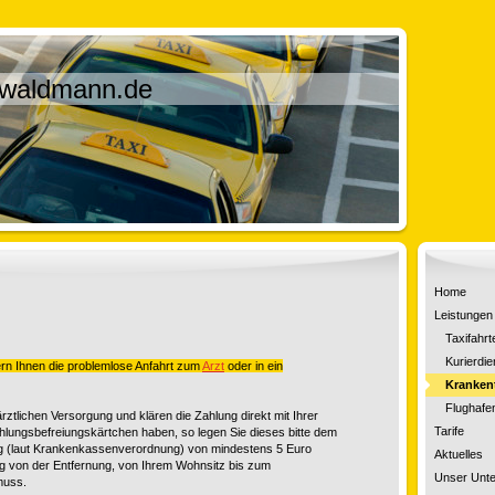
-waldmann.de
Home
Leistungen
Taxifahrt
Kurierdie
rn Ihnen die problemlose Anfahrt zum
Arzt
oder in ein
Krankent
Flughafe
ärztlichen Versorgung und klären die Zahlung
direkt
mit Ihrer
Tarife
zahlungsbefreiungskärtchen haben, so legen Sie dieses bitte dem
ng (laut Krankenkassenverordnung) von mindestens 5 Euro
Aktuelles
ig
von der
Entfernung, von Ihrem Wohnsitz bis zum
Unser Unt
muss.