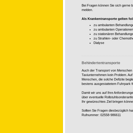
Bei Fragen können
Sie sich
gerne b
melden.
Als Krankentransporte gelten fo
zu ambulanten Behandlung
zu ambulanten Operationen 
zu stationären Behandlung
zu Strahlen- oder Chemoth
Dialyse
Behindertentransporte
Auch der
Transport
von Menschen mi
Taxiunternehmen kein Problem. Auf
Menschen, die solche Defizite beglei
bestens ausgestattetem Fuhrpark für
Damit wir uns auf Ihre Anforderunge
über eventuelle Rollstuhlsonderanfe
Ihr gewünschtes Ziel bringen könne
Sollten Sie Fragen diesbezüglich ha
Rufnummer: 02558-986611